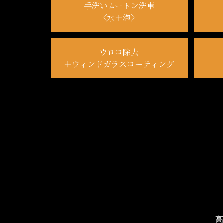
手洗いムートン洗車
〈水＋泡〉
ウロコ除去
＋ウィンドガラスコーティング
高