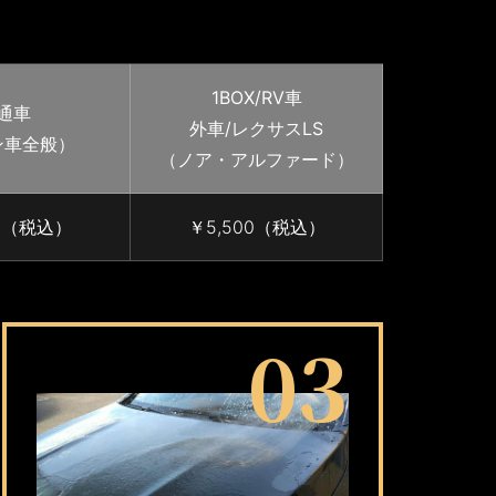
1BOX/RV車
通車
外車/レクサスLS
ン車全般）
（ノア・アルファード）
30（税込）
￥5,500（税込）