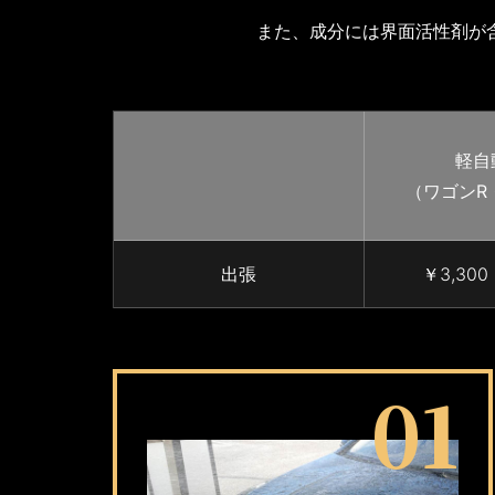
また、成分には界面活性剤が
軽自
（ワゴンR
出張
￥3,30