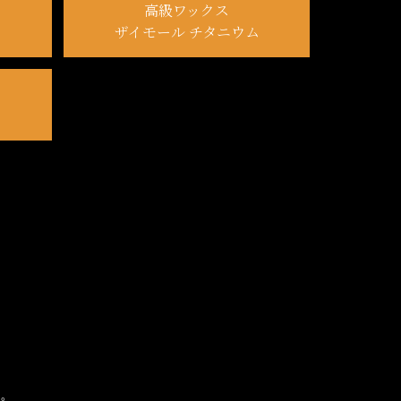
高級ワックス
ザイモール チタニウム
。