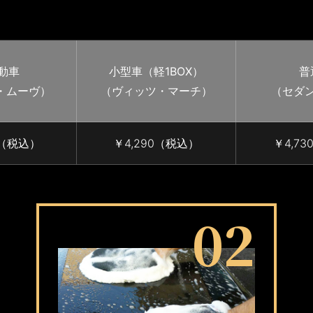
動車
小型車（軽1BOX）
普
・ムーヴ）
（ヴィッツ・マーチ）
（セダ
0（税込）
￥4,290（税込）
￥4,7