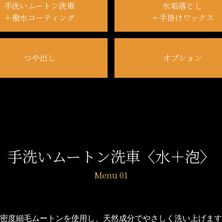
手洗いムートン洗車
水垢落とし
＋撥水コーティング
＋手掛けワックス
つや出し
オプション
手洗いムートン洗車
〈水＋泡〉
密度細毛ムートンを使用し、天然成分でやさしく洗い上げます