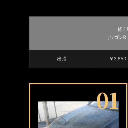
軽自
（ワゴンR
出張
￥3,85