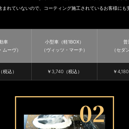
含まれていないので、コーティング施工されているお客様にも
動車
小型車（軽1BOX）
普
・ムーヴ）
（ヴィッツ・マーチ）
（セダ
0（税込）
￥3,740（税込）
￥4,1