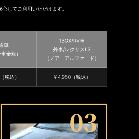
安心してご利用いただけます。
1BOX/RV車
通車
外車/レクサスLS
ン車全般）
（ノア・アルファード）
80（税込）
￥4,950（税込）