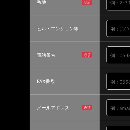
番地
例：2-30
ビル・マンション等
例：〇〇
電話番号
例：056
FAX番号
例：056
メールアドレス
例：emai