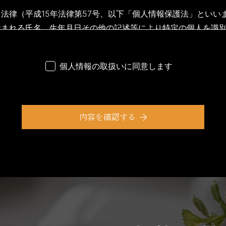
法律（平成15年法律第57号、以下「個人情報保護法」といい
含まれる氏名、生年月日その他の記述等により特定の個人を識
個人情報の取扱いに同意します
人の個⼈情報を取得し、取得した情報を利用させていただきま
する場合には、事前に適切な⽅法でご本人からの同意を得るも
内容を確認する
、選考結果の連絡
分析し、ユーザーに適した新商品・サービスをお知らせするた
どをメール送付によるご案内
メンテナンスなど、必要に応じたご連絡をするため
、その他不正不当な目的でサービスを利用したユーザーの特定
関連性について合理性が認められる場合に限って変更するもの
った際は、変更後の目的について当社所定の方法によってユー