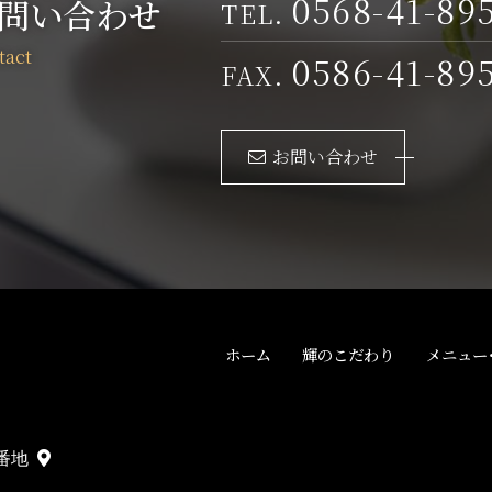
0568-41-89
問い合わせ
0586-41-89
次に掲げる場合を除き、ご本人の同意がない限り、第三者に対
アクセス、個人情報の紛失、破壊、改ざん及び漏えい等のリス
お問い合わせ
めに必要がある場合であって、本人の同意を得ることが困難で
成の推進のために特に必要がある場合であって、本人の同意を
その委託を受けた者が法令の定める事務を遂行することに対し
行に支障を及ぼすおそれがある場合
的の達成に必要な範囲内において個人情報の取扱いの全部又は
ホーム
輝のこだわり
メニュー
に伴って個人情報が提供される場合
番地
場合及び前項の (1) から (6) に記載する場合を除き、個