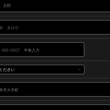
 太郎
ダ タロウ
486-0807 半角入力
井市大手町