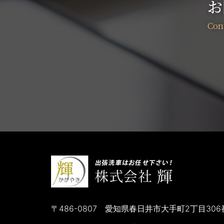
お
第３条（個人情報の管理と保護）
個人情報の管理は、厳重に行うこととし、
ん。
また、安全性を考慮し、個人情報への不正
講じます。
人の生命、身体又は財産の保護のた
公衆衛生の向上又は児童の健全な育
国の機関若しくは地方公共団体又は
同意を得ることにより当該事務の遂
業務を円滑に遂行するため、利用目
合併その他の事由による事業の承継
その他法令で認められる場合
第４条（共同利用）
486-0807
愛知県春日井市大手町2丁目306
当社は、利用目的の達成に必要な範囲を超える