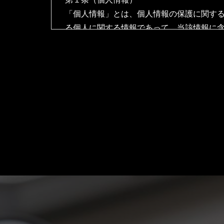
「個人情報」とは、個人情報の保護に関する
る個人に関する情報であって、当該情報に
のを指します。
第２条（個人情報の取得と利用）
当社は、以下の目的に必要な範囲で、ご本
以下の⽬的の範囲を超えて個⼈情報を利⽤
お問い合わせへの対応
求人採用における面接の日時および
取得した閲覧・購買履歴等の情報を
能や更新情報、キャンペーン情報な
ユーザーが利用しているサービスの
利用規約に違反したユーザーの特定
個人情報の利用目的は、変更前後の
個人情報の利用目的について変更を行
表するものとします。