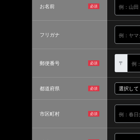
お名前
例：山田
フリガナ
例：ヤマ
郵便番号
〒
例：
都道府県
市区町村
例：春日